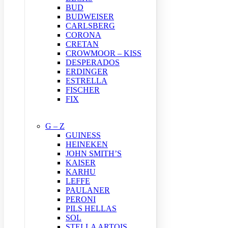
BUD
BUDWEISER
CARLSBERG
CORONA
CRETAN
CROWMOOR – KISS
DESPERADOS
ERDINGER
ESTRELLA
FISCHER
FIX
G – Z
GUINESS
HEINEKEN
JOHN SMITH’S
KAISER
KARHU
LEFFE
PAULANER
PERONI
PILS HELLAS
SOL
STELLA ARTOIS