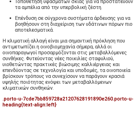
Τοποθέτηση υφασμάτων σκιάς για να προστατεύουν
τα αμπέλια από την υπερβολική ζέστη.
Επένδυση σε σύγχρονα συστήματα άρδευσης για να
βοηθήσουν στη διαχείριση των υδάτινων πόρων πιο
αποτελεσματικά.
Η κλιματική αλλαγή είναι μια σημαντική πρόκληση που
αντιμετωπίζει η οινοβιομηχανία σήμερα, αλλά οι
οινοπαραγωγοί προσαρμόζονται στις μεταβαλλόμενες
συνθήκες. Φυτεύοντας νέες ποικιλίες σταφυλιού,
υιοθετώντας πρακτικές βιώσιμης καλλιέργειας και
επενδύοντας σε τεχνολογία και υποδομές, τα οινοποιεία
βρίσκουν τρόπους να συνεχίσουν να παράγουν κρασιά
υψηλής ποιότητας ενόψει των μεταβαλλόμενων
κλιματικών συνθηκών.
.porto-u-7cde7bb859728a21207628191890e260.porto-u-
heading{text-align:left}