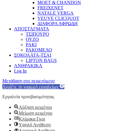
MOET & CHANDON
FREIXENET
NATALE VERGA
VEUVE CLICQUOT
ΔΙΑΦΟΡΑ ΑΦΡΩΔΗ
ΑΠΟΣΤΑΓΜΑΤΑ
ΤΣΙΠΟΥΡΟ
ΟΥΖΟ
ΡΑΚΙ
ΡΑΚΟΜΕΛΟ
ΣΟΚΟΛΑΤΑ-ΤΣΑΙ
LIPTON BAGS
ΑΝΘΡΑΚΙΚΑ
Log In
Μετάβαση στο περιεχόμενο
Ανοίξτε τη γραμμή εργαλείων
Εργαλεία προσβασιμότητας
Αύξηση κειμένου
Μείωση κειμένου
Κλίμακα Γκρι
Υψηλή Αντίθεση
Αρνητική Αντίθεση