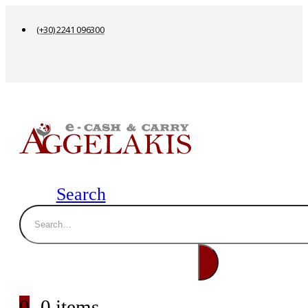
(+30) 2241 096300
Search
0
0 items