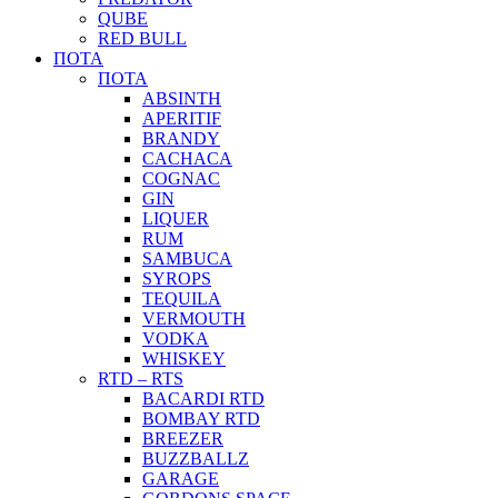
QUBE
RED BULL
ΠΟΤΑ
ΠΟΤΑ
ABSINTH
APERITIF
BRANDY
CACHACA
COGNAC
GIN
LIQUER
RUM
SAMBUCA
SYROPS
TEQUILA
VERMOUTH
VODKA
WHISKEY
RTD – RTS
BACARDI RTD
BOMBAY RTD
BREEZER
BUZZBALLZ
GARAGE