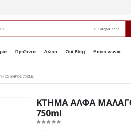
All Categories
ρία
Προϊόντα
Δώρα
Our Blog
Επικοινωνία
ν
ΕΥΚΟΣ ΞΗΡΟΣ 750ML
ΚΤΗΜΑ ΑΛΦΑ ΜΑΛΑΓΟ
750ml
0
out of 5