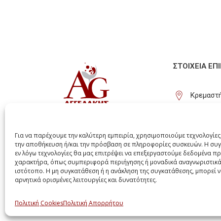
ΣΤΟΙΧΕΊΑ ΕΠ
Κρεμαστή
(+30) 22
info@agg
Για να παρέχουμε την καλύτερη εμπειρία, χρησιμοποιούμε τεχνολογίες
την αποθήκευση ή/και την πρόσβαση σε πληροφορίες συσκευών. Η συγ
εν λόγω τεχνολογίες θα μας επιτρέψει να επεξεργαστούμε δεδομένα 
χαρακτήρα, όπως συμπεριφορά περιήγησης ή μοναδικά αναγνωριστικά
ιστότοπο. Η μη συγκατάθεση ή η ανάκληση της συγκατάθεσης, μπορεί 
αρνητικά ορισμένες λειτουργίες και δυνατότητες.
Πολιτική Cookies
Πολιτική Απορρήτου