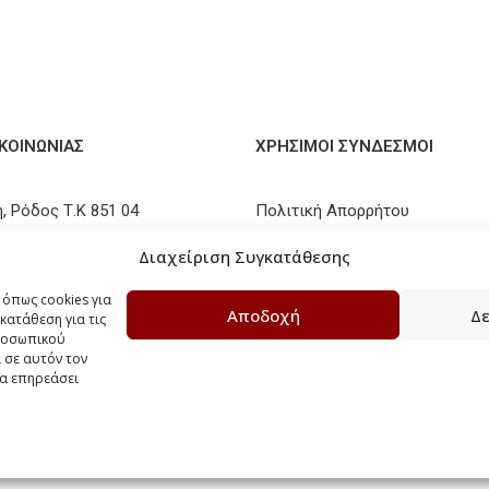
ΙΚΟΙΝΩΝΊΑΣ
ΧΡΗΣΙΜΟΙ ΣΥΝΔΕΣΜΟΙ
, Ρόδος Τ.Κ 851 04
Πολιτική Απορρήτου
41 096300
Τρόποι Αποστολής
Διαχείριση Συγκατάθεσης
elakiskava.gr
Τρόποι Πληρωμών
 όπως cookies για
Αποδοχή
Δε
κατάθεση για τις
Πολιτική Επιστροφών / Ακυρ
προσωπικού
 σε αυτόν τον
Πολιτική Cookies
να επηρεάσει
© 2024. All Rights Reserved. Developed by
Three Sixty Marketing