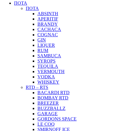
ΠΟΤΑ
ΠΟΤΑ
ABSINTH
APERITIF
BRANDY
CACHACA
COGNAC
GIN
LIQUER
RUM
SAMBUCA
SYROPS
TEQUILA
VERMOUTH
VODKA
WHISKEY
RTD – RTS
BACARDI RTD
BOMBAY RTD
BREEZER
BUZZBALLZ
GARAGE
GORDONS SPACE
LE COQ
SMIRNOFF ICE