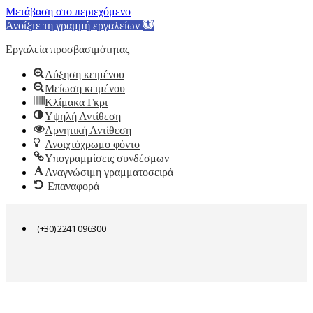
Μετάβαση στο περιεχόμενο
Ανοίξτε τη γραμμή εργαλείων
Εργαλεία προσβασιμότητας
Αύξηση κειμένου
Μείωση κειμένου
Κλίμακα Γκρι
Υψηλή Αντίθεση
Αρνητική Αντίθεση
Ανοιχτόχρωμο φόντο
Υπογραμμίσεις συνδέσμων
Αναγνώσιμη γραμματοσειρά
Επαναφορά
(+30) 2241 096300