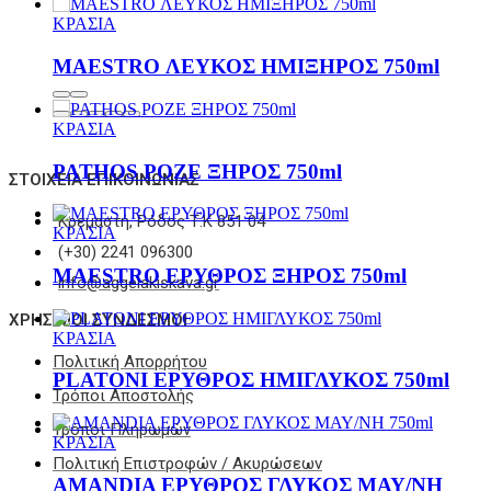
ΚΡΑΣΙΑ
MAESTRO ΛΕΥΚΟΣ ΗΜΙΞΗΡΟΣ 750ml
ΚΡΑΣΙΑ
PATHOS ΡΟΖΕ ΞΗΡΟΣ 750ml
ΣΤΟΙΧΕΊΑ ΕΠΙΚΟΙΝΩΝΊΑΣ
Κρεμαστή, Ρόδος Τ.Κ 851 04
ΚΡΑΣΙΑ
(+30) 2241 096300
MAESTRO ΕΡΥΘΡΟΣ ΞΗΡΟΣ 750ml
info@aggelakiskava.gr
ΧΡΗΣΙΜΟΙ ΣΥΝΔΕΣΜΟΙ
ΚΡΑΣΙΑ
Πολιτική Απορρήτου
PLATONI ΕΡΥΘΡΟΣ ΗΜΙΓΛΥΚΟΣ 750ml
Τρόποι Αποστολής
Τρόποι Πληρωμών
ΚΡΑΣΙΑ
Πολιτική Επιστροφών / Ακυρώσεων
AMANDIA ΕΡΥΘΡΟΣ ΓΛΥΚΟΣ ΜΑΥ/ΝΗ