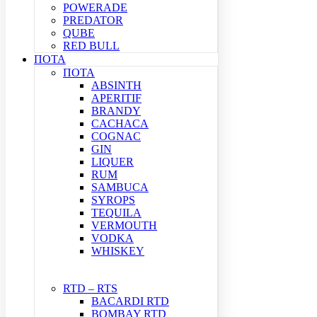
POWERADE
PREDATOR
QUBE
RED BULL
ΠΟΤΑ
ΠΟΤΑ
ABSINTH
APERITIF
BRANDY
CACHACA
COGNAC
GIN
LIQUER
RUM
SAMBUCA
SYROPS
TEQUILA
VERMOUTH
VODKA
WHISKEY
RTD – RTS
BACARDI RTD
BOMBAY RTD