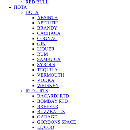
RED BULL
ΠΟΤΑ
ΠΟΤΑ
ABSINTH
APERITIF
BRANDY
CACHACA
COGNAC
GIN
LIQUER
RUM
SAMBUCA
SYROPS
TEQUILA
VERMOUTH
VODKA
WHISKEY
RTD – RTS
BACARDI RTD
BOMBAY RTD
BREEZER
BUZZBALLZ
GARAGE
GORDONS SPACE
LE COQ