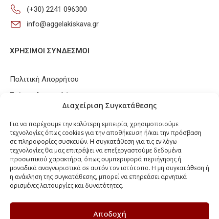
(+30) 2241 096300
info@aggelakiskava.gr
ΧΡΗΣΙΜΟΙ ΣΥΝΔΕΣΜΟΙ
Πολιτική Απορρήτου
Τρόποι Αποστολής
Διαχείριση Συγκατάθεσης
Τρόποι Πληρωμών
Για να παρέχουμε την καλύτερη εμπειρία, χρησιμοποιούμε
Πολιτική Επιστροφών / Ακυρώσεων
τεχνολογίες όπως cookies για την αποθήκευση ή/και την πρόσβαση
σε πληροφορίες συσκευών. Η συγκατάθεση για τις εν λόγω
Πολιτική Cookies
τεχνολογίες θα μας επιτρέψει να επεξεργαστούμε δεδομένα
προσωπικού χαρακτήρα, όπως συμπεριφορά περιήγησης ή
μοναδικά αναγνωριστικά σε αυτόν τον ιστότοπο. Η μη συγκατάθεση ή
FOLLOW US
η ανάκληση της συγκατάθεσης, μπορεί να επηρεάσει αρνητικά
ορισμένες λειτουργίες και δυνατότητες.
Αποδοχή