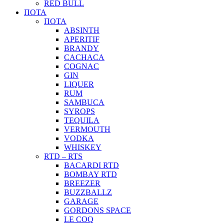
RED BULL
ΠΟΤΑ
ΠΟΤΑ
ABSINTH
APERITIF
BRANDY
CACHACA
COGNAC
GIN
LIQUER
RUM
SAMBUCA
SYROPS
TEQUILA
VERMOUTH
VODKA
WHISKEY
RTD – RTS
BACARDI RTD
BOMBAY RTD
BREEZER
BUZZBALLZ
GARAGE
GORDONS SPACE
LE COQ