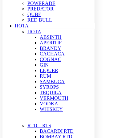
POWERADE
PREDATOR
QUBE
RED BULL
ΠΟΤΑ
ΠΟΤΑ
ABSINTH
APERITIF
BRANDY
CACHACA
COGNAC
GIN
LIQUER
RUM
SAMBUCA
SYROPS
TEQUILA
VERMOUTH
VODKA
WHISKEY
RTD – RTS
BACARDI RTD
BOMBAY RTD