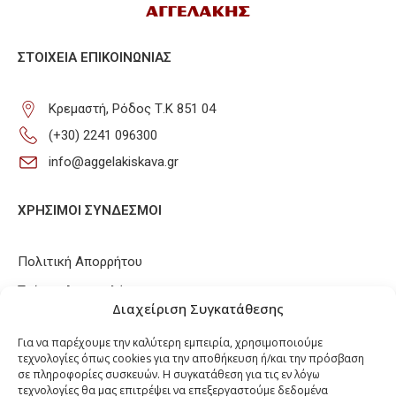
ΣΤΟΙΧΕΊΑ ΕΠΙΚΟΙΝΩΝΊΑΣ
Κρεμαστή, Ρόδος Τ.Κ 851 04
(+30) 2241 096300
info@aggelakiskava.gr
ΧΡΗΣΙΜΟΙ ΣΥΝΔΕΣΜΟΙ
Πολιτική Απορρήτου
Τρόποι Αποστολής
Διαχείριση Συγκατάθεσης
Τρόποι Πληρωμών
Για να παρέχουμε την καλύτερη εμπειρία, χρησιμοποιούμε
Πολιτική Επιστροφών / Ακυρώσεων
τεχνολογίες όπως cookies για την αποθήκευση ή/και την πρόσβαση
σε πληροφορίες συσκευών. Η συγκατάθεση για τις εν λόγω
Πολιτική Cookies
τεχνολογίες θα μας επιτρέψει να επεξεργαστούμε δεδομένα