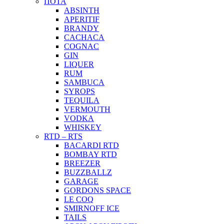
ΠΟΤΑ
ABSINTH
APERITIF
BRANDY
CACHACA
COGNAC
GIN
LIQUER
RUM
SAMBUCA
SYROPS
TEQUILA
VERMOUTH
VODKA
WHISKEY
RTD – RTS
BACARDI RTD
BOMBAY RTD
BREEZER
BUZZBALLZ
GARAGE
GORDONS SPACE
LE COQ
SMIRNOFF ICE
TAILS