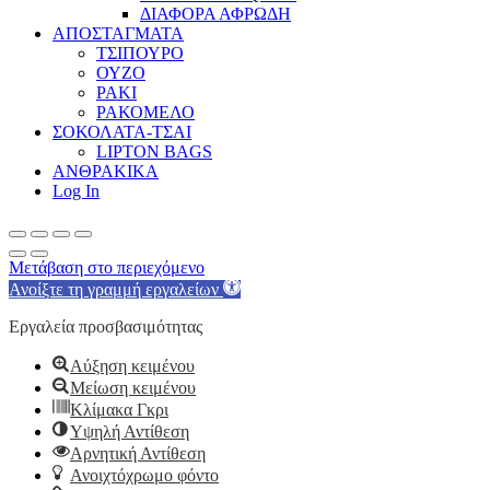
ΔΙΑΦΟΡΑ ΑΦΡΩΔΗ
ΑΠΟΣΤΑΓΜΑΤΑ
ΤΣΙΠΟΥΡΟ
ΟΥΖΟ
ΡΑΚΙ
ΡΑΚΟΜΕΛΟ
ΣΟΚΟΛΑΤΑ-ΤΣΑΙ
LIPTON BAGS
ΑΝΘΡΑΚΙΚΑ
Log In
Μετάβαση στο περιεχόμενο
Ανοίξτε τη γραμμή εργαλείων
Εργαλεία προσβασιμότητας
Αύξηση κειμένου
Μείωση κειμένου
Κλίμακα Γκρι
Υψηλή Αντίθεση
Αρνητική Αντίθεση
Ανοιχτόχρωμο φόντο