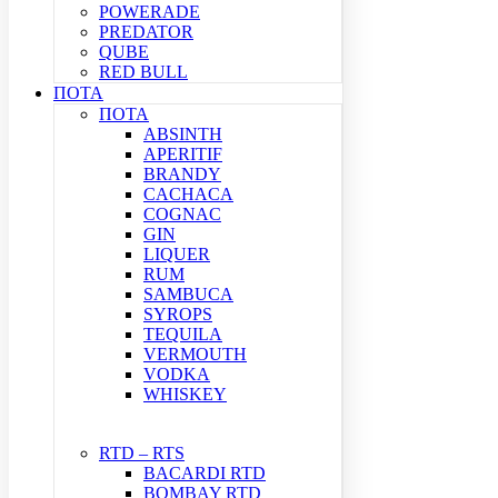
POWERADE
PREDATOR
QUBE
RED BULL
ΠΟΤΑ
ΠΟΤΑ
ABSINTH
APERITIF
BRANDY
CACHACA
COGNAC
GIN
LIQUER
RUM
SAMBUCA
SYROPS
TEQUILA
VERMOUTH
VODKA
WHISKEY
RTD – RTS
BACARDI RTD
BOMBAY RTD