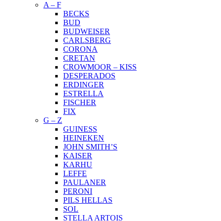
A – F
BECKS
BUD
BUDWEISER
CARLSBERG
CORONA
CRETAN
CROWMOOR – KISS
DESPERADOS
ERDINGER
ESTRELLA
FISCHER
FIX
G – Z
GUINESS
HEINEKEN
JOHN SMITH’S
KAISER
KARHU
LEFFE
PAULANER
PERONI
PILS HELLAS
SOL
STELLA ARTOIS