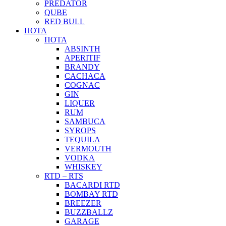
PREDATOR
QUBE
RED BULL
ΠΟΤΑ
ΠΟΤΑ
ABSINTH
APERITIF
BRANDY
CACHACA
COGNAC
GIN
LIQUER
RUM
SAMBUCA
SYROPS
TEQUILA
VERMOUTH
VODKA
WHISKEY
RTD – RTS
BACARDI RTD
BOMBAY RTD
BREEZER
BUZZBALLZ
GARAGE