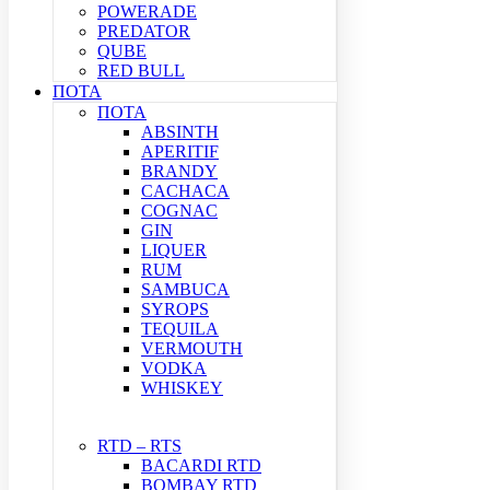
POWERADE
PREDATOR
QUBE
RED BULL
ΠΟΤΑ
ΠΟΤΑ
ABSINTH
APERITIF
BRANDY
CACHACA
COGNAC
GIN
LIQUER
RUM
SAMBUCA
SYROPS
TEQUILA
VERMOUTH
VODKA
WHISKEY
RTD – RTS
BACARDI RTD
BOMBAY RTD