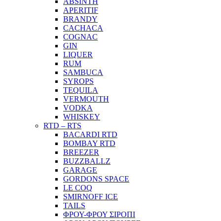
ABSINTH
APERITIF
BRANDY
CACHACA
COGNAC
GIN
LIQUER
RUM
SAMBUCA
SYROPS
TEQUILA
VERMOUTH
VODKA
WHISKEY
RTD – RTS
BACARDI RTD
BOMBAY RTD
BREEZER
BUZZBALLZ
GARAGE
GORDONS SPACE
LE COQ
SMIRNOFF ICE
TAILS
ΦΡΟΥ-ΦΡΟΥ ΣΙΡΟΠΙ