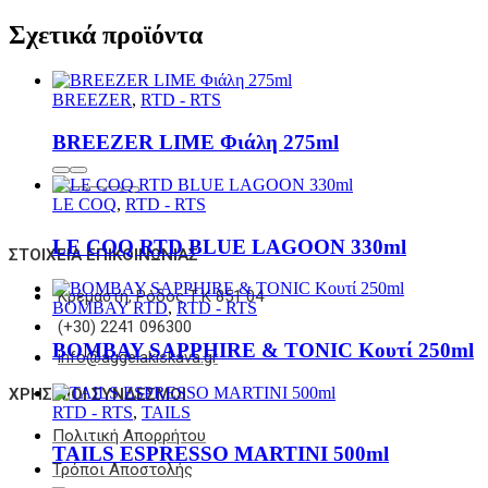
Σχετικά προϊόντα
BREEZER
,
RTD - RTS
BREEZER LIME Φιάλη 275ml
LE COQ
,
RTD - RTS
LE COQ RTD BLUE LAGOON 330ml
ΣΤΟΙΧΕΊΑ ΕΠΙΚΟΙΝΩΝΊΑΣ
Κρεμαστή, Ρόδος Τ.Κ 851 04
BOMBAY RTD
,
RTD - RTS
(+30) 2241 096300
BOMBAY SAPPHIRE & TONIC Κουτί 250ml
info@aggelakiskava.gr
ΧΡΗΣΙΜΟΙ ΣΥΝΔΕΣΜΟΙ
RTD - RTS
,
TAILS
Πολιτική Απορρήτου
TAILS ESPRESSO MARTINI 500ml
Τρόποι Αποστολής