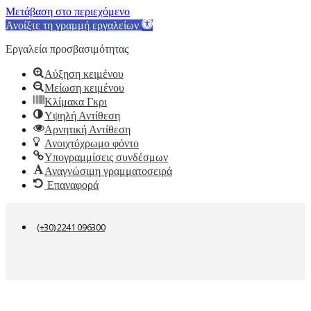
Μετάβαση στο περιεχόμενο
Ανοίξτε τη γραμμή εργαλείων
Εργαλεία προσβασιμότητας
Αύξηση κειμένου
Μείωση κειμένου
Κλίμακα Γκρι
Υψηλή Αντίθεση
Αρνητική Αντίθεση
Ανοιχτόχρωμο φόντο
Υπογραμμίσεις συνδέσμων
Αναγνώσιμη γραμματοσειρά
Επαναφορά
(+30) 2241 096300