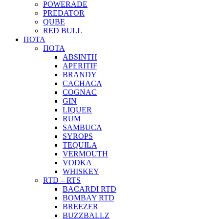
POWERADE
PREDATOR
QUBE
RED BULL
ΠΟΤΑ
ΠΟΤΑ
ABSINTH
APERITIF
BRANDY
CACHACA
COGNAC
GIN
LIQUER
RUM
SAMBUCA
SYROPS
TEQUILA
VERMOUTH
VODKA
WHISKEY
RTD – RTS
BACARDI RTD
BOMBAY RTD
BREEZER
BUZZBALLZ