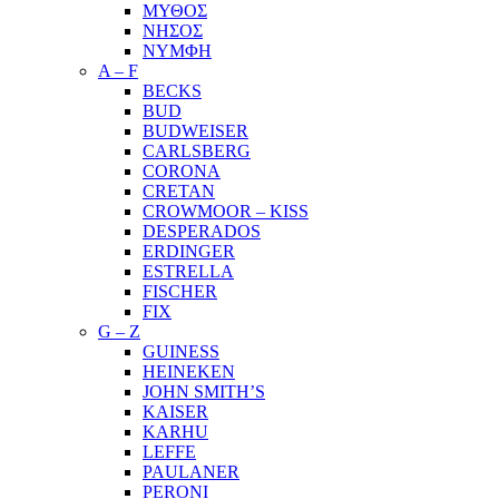
ΜΥΘΟΣ
ΝΗΣΟΣ
ΝΥΜΦΗ
A – F
BECKS
BUD
BUDWEISER
CARLSBERG
CORONA
CRETAN
CROWMOOR – KISS
DESPERADOS
ERDINGER
ESTRELLA
FISCHER
FIX
G – Z
GUINESS
HEINEKEN
JOHN SMITH’S
KAISER
KARHU
LEFFE
PAULANER
PERONI