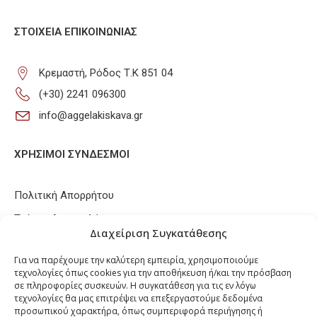
ΣΤΟΙΧΕΊΑ ΕΠΙΚΟΙΝΩΝΊΑΣ
Κρεμαστή, Ρόδος Τ.Κ 851 04
(+30) 2241 096300
info@aggelakiskava.gr
ΧΡΗΣΙΜΟΙ ΣΥΝΔΕΣΜΟΙ
Πολιτική Απορρήτου
Τρόποι Αποστολής
Διαχείριση Συγκατάθεσης
Τρόποι Πληρωμών
Για να παρέχουμε την καλύτερη εμπειρία, χρησιμοποιούμε
Πολιτική Επιστροφών / Ακυρώσεων
τεχνολογίες όπως cookies για την αποθήκευση ή/και την πρόσβαση
σε πληροφορίες συσκευών. Η συγκατάθεση για τις εν λόγω
Πολιτική Cookies
τεχνολογίες θα μας επιτρέψει να επεξεργαστούμε δεδομένα
προσωπικού χαρακτήρα, όπως συμπεριφορά περιήγησης ή