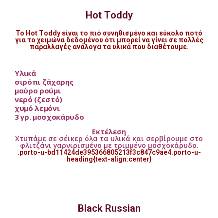
Hot Τoddy
Το Hot Τoddy είναι το πιό συνηθισμένο και εύκολο ποτό
για το χειμώνα δεδομένου ότι μπορεί να γίνει σε πολλές
παραλλαγές ανάλογα τα υλικά που διαθέτουμε.
Υλικά
σιρόπι ζάχαρης
μαύρο ρούμι
νερό (ζεστό)
χυμό λεμόνι
3 γρ. μοσχοκάρυδο
Εκτέλεση
Χτυπάμε σε σέικερ όλα τα υλικά και σερβίρουμε στο
φλιτζάνι γαρνιρισμένο με τριμμένο μοσχοκάρυδο.
.porto-u-bd11424de395366805213f3c847c9ae4.porto-u-
heading{text-align:center}
Black Russian