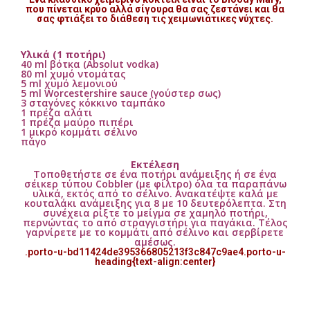
που πίνεται κρύο αλλά σίγουρα θα σας ζεστάνει και θα
σας φτιάξει το διάθεση τις χειμωνιάτικες νύχτες.
Υλικά (1 ποτήρι)
40 ml βότκα (Absolut vodka)
80 ml χυμό ντομάτας
5 ml χυμό λεμονιού
5 ml Worcestershire sauce (γούστερ σως)
3 σταγόνες κόκκινο ταμπάκο
1 πρέζα αλάτι
1 πρέζα μαύρο πιπέρι
1 μικρό κομμάτι σέλινο
πάγο
Εκτέλεση
Τοποθετήστε σε ένα ποτήρι ανάμειξης ή σε ένα
σέικερ τύπου Cobbler (με φίλτρο) όλα τα παραπάνω
υλικά, εκτός από το σέλινο. Ανακατέψτε καλά με
κουταλάκι ανάμειξης για 8 με 10 δευτερόλεπτα. Στη
συνέχεια ρίξτε το μείγμα σε χαμηλό ποτήρι,
περνώντας το από στραγγιστήρι για παγάκια. Τέλος
γαρνίρετε με το κομμάτι από σέλινο και σερβίρετε
αμέσως.
.porto-u-bd11424de395366805213f3c847c9ae4.porto-u-
heading{text-align:center}