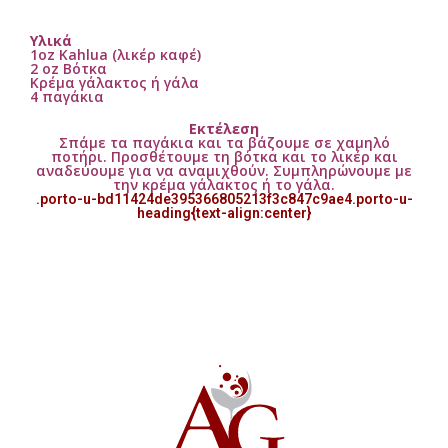
Υλικά
1oz Kahlua (λικέρ καφέ)
2 oz Βότκα
Κρέμα γάλακτος ή γάλα
4 παγάκια
Εκτέλεση
Σπάμε τα παγάκια και τα βάζουμε σε χαμηλό
ποτήρι. Προσθέτουμε τη βότκα και το λικέρ και
αναδεύουμε για να αναμιχθούν. Συμπληρώνουμε με
την κρέμα γάλακτος ή το γάλα.
.porto-u-bd11424de395366805213f3c847c9ae4.porto-u-
heading{text-align:center}