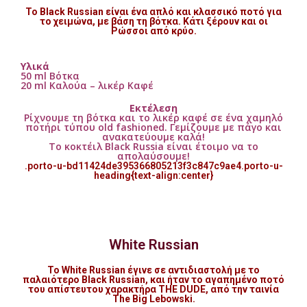
To Black Russian είναι ένα απλό και κλασσικό ποτό για
το χειμώνα, με βάση τη βότκα. Κάτι ξέρουν και οι
Ρώσσοι από κρύο.
Υλικά
50 ml Βότκα
20 ml Καλούα – λικέρ Καφέ
Εκτέλεση
Ρίχνουμε τη βότκα και το λικέρ καφέ σε ένα χαμηλό
ποτήρι τύπου old fashioned. Γεμίζουμε με πάγο και
ανακατεύουμε καλά!
Το κοκτέιλ Black Russia είναι έτοιμο να το
απολαύσουμε!
.porto-u-bd11424de395366805213f3c847c9ae4.porto-u-
heading{text-align:center}
White Russian
Το White Russian έγινε σε αντιδιαστολή με το
παλαιότερο Black Russian, και ήταν το αγαπημένο ποτό
του απίστευτου χαρακτήρα THE DUDE, από την ταινία
The Big Lebowski.