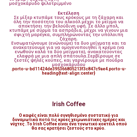
μοσχοκάρυδο ψιλοτριμμένο
Εκτέλεση
Σε μίξερ κτυπάμε τους κρόκους με τη ζάχαρη και
όλη την ποσότητα του αλκοόλ μέχρι το μείγμα να
αποκτήσει την βελούδινη υφή. Σε άλλο μπολ,
κτυπάμε με σύρμα τα ασπράδια, μέχρι να γίνουν μια
σφιχτή μαρέγκα, συμπληρώνοντας την υπόλοιπη
ζάχαρη.
Ενσωματώνουμε (ενώνουμε) τα δυο μείγματα και τα
ανακατεύουμε για να ομογενοποιηθεί η κρέμα (να
ενωθούν καλά τα δύο μείγματα), ανακατεύοντας
ελαφρά με μια απλή σπάτουλα.
Σερβίρουμε σε
ζεστές ψηλές κούπες, και γαρνίρουμε με πούδρα
μοσχοκάρυδου
.porto-u-bd11424de395366805213f3c847c9ae4.porto-u-
heading{text-align:center}
Irish Coffee
Ο καφές είναι πολύ συνηθισμένο συστατικό για
δυναμωτικά ποτά τις κρύες χειμωνιάτικες ημέρες και
νύχτες .Το Irish Coffee είναι ένα τονωτικό κοκτέιλ οπού
θα σας κρατήσει ζεστούς στο κρύο.