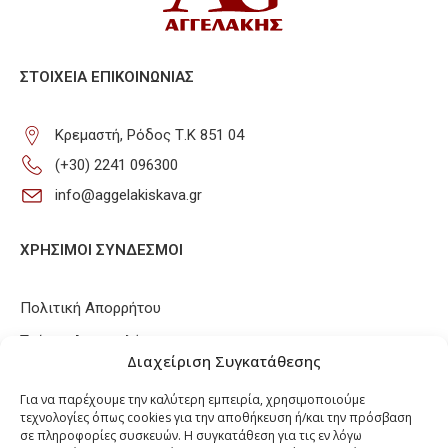
ΣΤΟΙΧΕΊΑ ΕΠΙΚΟΙΝΩΝΊΑΣ
Κρεμαστή, Ρόδος Τ.Κ 851 04
(+30) 2241 096300
info@aggelakiskava.gr
ΧΡΗΣΙΜΟΙ ΣΥΝΔΕΣΜΟΙ
Πολιτική Απορρήτου
Τρόποι Αποστολής
Διαχείριση Συγκατάθεσης
Τρόποι Πληρωμών
Για να παρέχουμε την καλύτερη εμπειρία, χρησιμοποιούμε
Πολιτική Επιστροφών / Ακυρώσεων
τεχνολογίες όπως cookies για την αποθήκευση ή/και την πρόσβαση
σε πληροφορίες συσκευών. Η συγκατάθεση για τις εν λόγω
Πολιτική Cookies