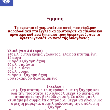
Eggnog
Το ευρωπαϊκό χειμωνιάτικο ποτό, που σέρβιραν
παραδοσιακά στα Εγγλέζικα αριστοκρατικά σαλόνια και
αργότερα καθιερώθηκε από τους Αμερικανούς σαν το
Χριστουγεννιάτικο ποτό της οικογένειας.
Υλικά (για 4 άτομα)
240 μλ. διπλή κρέμα γάλακτος, ελαφρά κτυπημένη,
12 αυγά
60 γραμ ζάχαρη άχνη
90 μλ. μπράντυ
90 μλ. ουίσκι
60 μλ. ρούμι
60 γραμ . ζάχαρη άχνη
μοσχοκάρυδο ψιλοτριμμένο
Εκτέλεση
Σε μίξερ κτυπάμε τους κρόκους με τη ζάχαρη και
όλη την ποσότητα του αλκοόλ μέχρι το μείγμα να
αποκτήσει την βελούδινη υφή. Σε άλλο μπολ,
κτυπάμε με σύρμα τα ασπράδια, μέχρι να γίνουν μια
σφιχτή μαρέγκα, συμπληρώνοντας την υπόλοιπη
ζάχαρη.