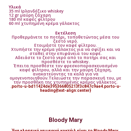
Υλικά
35 ml Ιρλανδέζικο whiskey
12 gr μαύρη ζάχαρη
180 ml καφές φίλτρου
60 ml χτυπημένη κρέμα γάλακτος
Εκτέλεση
Προθερμάνετε το ποτήρι, τοποθετώντας μέσα του
ζεστό νερό.
Ετοιμάστε τον καφέ φίλτρου.
Χτυπήστε την κρέμα γάλακτος για να σφίξει και να
σταθεί στην επιφάνεια του καφέ.
Αδειάστε το ζεστό νερό από το ποτήρι σας και
προσθέστε το whiskey.
Έπειτα προσθέστε τον φρεσκοπαρασκευασμένο
καφέ φίλτρου, αλλά και την μαύρη ζάχαρη,
ανακατεύοντας τα καλά για να
ομογενοποιηθούν.Τελειώστε την παρασκευή του, με
την προσθήκη της χτυπημένης κρέμας γάλακτος.
.porto-u-bd11424de395366805213f3c847c9ae4.porto-u-
heading{text-align:center}
Bloody Mary
Ένα κλασσικό χειμερινό κοκτέιλ είναι το Bloody Mary,