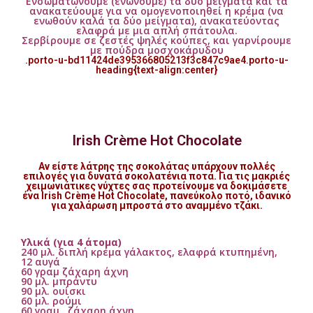
Ενσωματώνουμε (ενώνουμε) τα δυο μείγματα και τα
ανακατεύουμε για να ομογενοποιηθεί η κρέμα (να
ενωθούν καλά τα δύο μείγματα), ανακατεύοντας
ελαφρά με μια απλή σπάτουλα.
Σερβίρουμε σε ζεστές ψηλές κούπες, και γαρνίρουμε
με πούδρα μοσχοκάρυδου
.porto-u-bd11424de395366805213f3c847c9ae4.porto-u-
heading{text-align:center}
Irish Crème Hot Chocolate
Αν είστε λάτρης της σοκολάτας υπάρχουν πολλές
επιλογές για δυνατά σοκολατένια ποτά. Για τις μακριές
χειμωνιάτικες νύχτες σας προτείνουμε να δοκιμάσετε
ένα Irish Crème Hot Chocolate, πανεύκολο ποτό, ιδανικό
για χαλάρωση μπροστά στο αναμμένο τζάκι.
Υλικά (για 4 άτομα)
240 μλ. διπλή κρέμα γάλακτος, ελαφρά κτυπημένη,
12 αυγά
60 γραμ ζάχαρη άχνη
90 μλ. μπράντυ
90 μλ. ουίσκι
60 μλ. ρούμι
60 γραμ . ζάχαρη άχνη