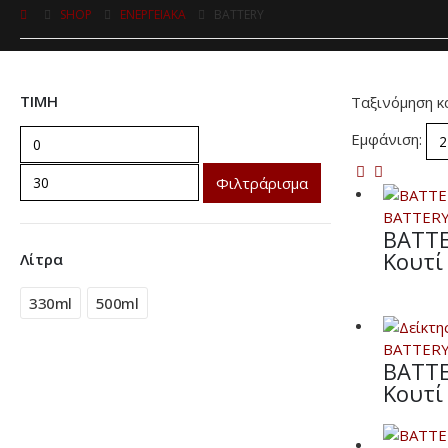
SHOP
ΕΝΕΡΓΕΙΑΚΑ
BATTERY
ΤΙΜΗ
Ταξινόμηση κ
Εμφάνιση:
Φιλτράρισμα
BATTER
BATTE
Κουτί
Λίτρα
330ml
500ml
BATTER
BATTE
Κουτί