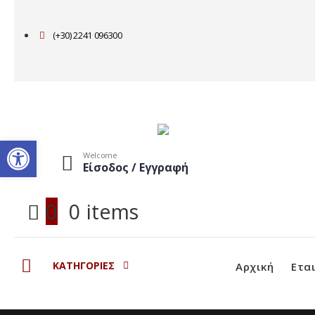
(+30) 2241 096300
Ανοίξτε τη γραμμή εργαλείω
Welcome
Είσοδος / Εγγραφή
0
0 items
ΚΑΤΗΓΟΡΙΕΣ
Αρχική
Ετα