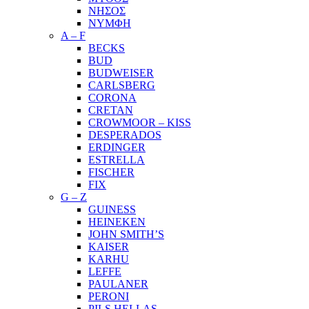
ΝΗΣΟΣ
ΝΥΜΦΗ
A – F
BECKS
BUD
BUDWEISER
CARLSBERG
CORONA
CRETAN
CROWMOOR – KISS
DESPERADOS
ERDINGER
ESTRELLA
FISCHER
FIX
G – Z
GUINESS
HEINEKEN
JOHN SMITH’S
KAISER
KARHU
LEFFE
PAULANER
PERONI
PILS HELLAS