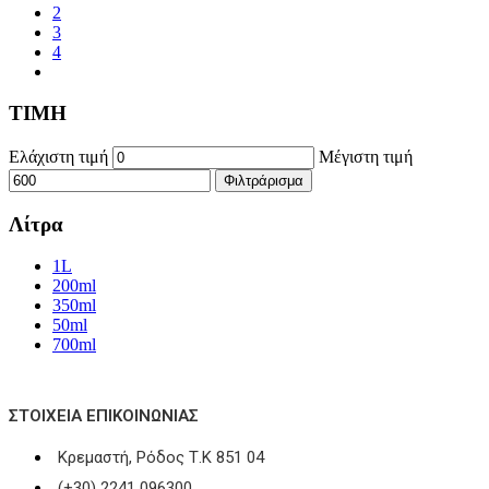
2
3
4
ΤΙΜΗ
Ελάχιστη τιμή
Μέγιστη τιμή
Φιλτράρισμα
Λίτρα
1L
200ml
350ml
50ml
700ml
ΣΤΟΙΧΕΊΑ ΕΠΙΚΟΙΝΩΝΊΑΣ
Κρεμαστή, Ρόδος Τ.Κ 851 04
(+30) 2241 096300