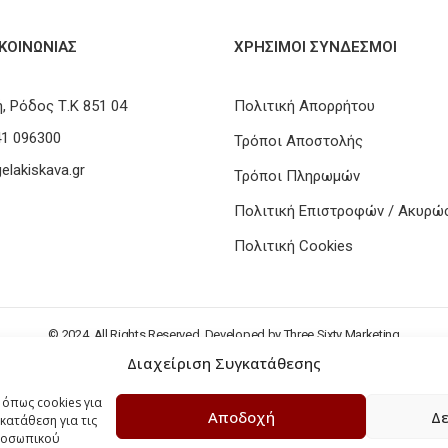
ΙΚΟΙΝΩΝΊΑΣ
ΧΡΗΣΙΜΟΙ ΣΥΝΔΕΣΜΟΙ
, Ρόδος Τ.Κ 851 04
Πολιτική Απορρήτου
41 096300
Τρόποι Αποστολής
elakiskava.gr
Τρόποι Πληρωμών
Πολιτική Επιστροφών / Ακυρ
Πολιτική Cookies
© 2024. All Rights Reserved. Developed by
Three Sixty Marketing
Διαχείριση Συγκατάθεσης
 όπως cookies για
Αποδοχή
Δε
κατάθεση για τις
προσωπικού