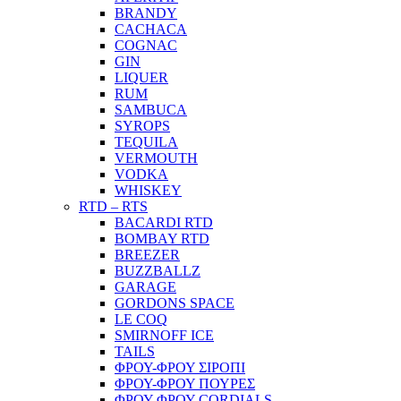
BRANDY
CACHACA
COGNAC
GIN
LIQUER
RUM
SAMBUCA
SYROPS
TEQUILA
VERMOUTH
VODKA
WHISKEY
RTD – RTS
BACARDI RTD
BOMBAY RTD
BREEZER
BUZZBALLZ
GARAGE
GORDONS SPACE
LE COQ
SMIRNOFF ICE
TAILS
ΦΡΟΥ-ΦΡΟΥ ΣΙΡΟΠΙ
ΦΡΟΥ-ΦΡΟΥ ΠΟΥΡΕΣ
ΦΡΟΥ-ΦΡΟΥ CORDIALS