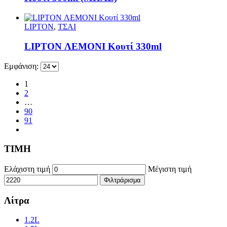
LIPTON
,
ΤΣΑΙ
LIPTON ΛΕΜΟΝΙ Κουτί 330ml
Εμφάνιση:
1
2
…
90
91
ΤΙΜΗ
Ελάχιστη τιμή
Μέγιστη τιμή
Φιλτράρισμα
Λίτρα
1.2L