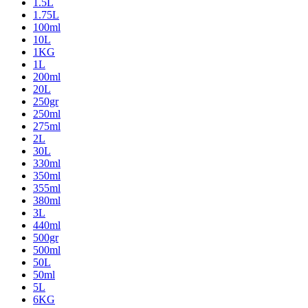
1.5L
1.75L
100ml
10L
1KG
1L
200ml
20L
250gr
250ml
275ml
2L
30L
330ml
350ml
355ml
380ml
3L
440ml
500gr
500ml
50L
50ml
5L
6KG