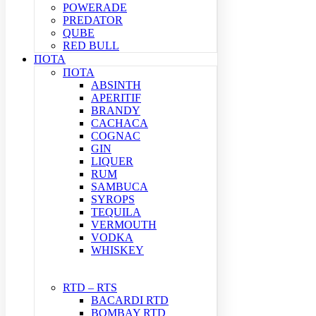
POWERADE
PREDATOR
QUBE
RED BULL
ΠΟΤΑ
ΠΟΤΑ
ABSINTH
APERITIF
BRANDY
CACHACA
COGNAC
GIN
LIQUER
RUM
SAMBUCA
SYROPS
TEQUILA
VERMOUTH
VODKA
WHISKEY
RTD – RTS
BACARDI RTD
BOMBAY RTD