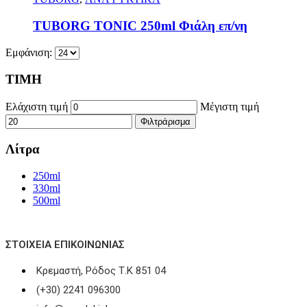
TUBORG TONIC 250ml Φιάλη επ/νη
Εμφάνιση:
ΤΙΜΗ
Ελάχιστη τιμή
Μέγιστη τιμή
Φιλτράρισμα
Λίτρα
250ml
330ml
500ml
ΣΤΟΙΧΕΊΑ ΕΠΙΚΟΙΝΩΝΊΑΣ
Κρεμαστή, Ρόδος Τ.Κ 851 04
(+30) 2241 096300