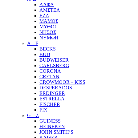
ΑΛΦΑ
ΑΜΣΤΕΛ
ΕΖΑ
ΜΑΜΟΣ
ΜΥΘΟΣ
ΝΗΣΟΣ
ΝΥΜΦΗ
A – F
BECKS
BUD
BUDWEISER
CARLSBERG
CORONA
CRETAN
CROWMOOR – KISS
DESPERADOS
ERDINGER
ESTRELLA
FISCHER
FIX
G – Z
GUINESS
HEINEKEN
JOHN SMITH’S
KAISER