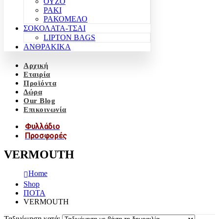
ΟΥΖΟ
ΡΑΚΙ
ΡΑΚΟΜΕΛΟ
ΣΟΚΟΛΑΤΑ-ΤΣΑΙ
LIPTON BAGS
ΑΝΘΡΑΚΙΚΑ
Αρχική
Εταιρία
Προϊόντα
Δώρα
Our Blog
Επικοινωνία
Φυλλάδιο
Προσφορές
VERMOUTH
Home
Shop
ΠΟΤΑ
VERMOUTH
Ταξινόμηση κατά: