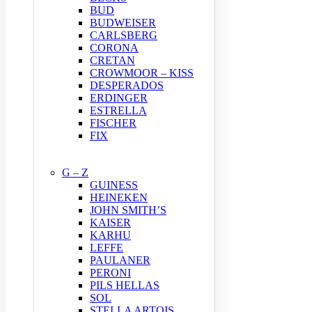
BUD
BUDWEISER
CARLSBERG
CORONA
CRETAN
CROWMOOR – KISS
DESPERADOS
ERDINGER
ESTRELLA
FISCHER
FIX
G – Z
GUINESS
HEINEKEN
JOHN SMITH’S
KAISER
KARHU
LEFFE
PAULANER
PERONI
PILS HELLAS
SOL
STELLA ARTOIS