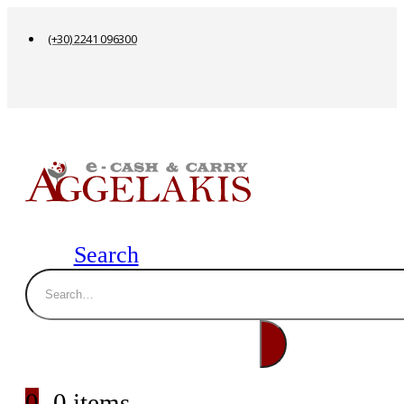
(+30) 2241 096300
Search
0
0 items