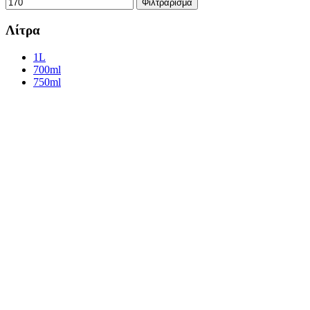
Φιλτράρισμα
Λίτρα
1L
700ml
750ml