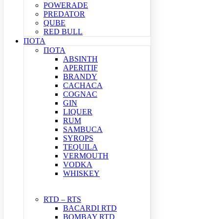
POWERADE
PREDATOR
QUBE
RED BULL
ΠΟΤΑ
ΠΟΤΑ
ABSINTH
APERITIF
BRANDY
CACHACA
COGNAC
GIN
LIQUER
RUM
SAMBUCA
SYROPS
TEQUILA
VERMOUTH
VODKA
WHISKEY
RTD – RTS
BACARDI RTD
BOMBAY RTD