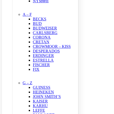
ΝΥΜΦΗ
A – F
BECKS
BUD
BUDWEISER
CARLSBERG
CORONA
CRETAN
CROWMOOR – KISS
DESPERADOS
ERDINGER
ESTRELLA
FISCHER
FIX
G – Z
GUINESS
HEINEKEN
JOHN SMITH’S
KAISER
KARHU
LEFFE