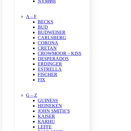
ΝΥΜΦΗ
A – F
BECKS
BUD
BUDWEISER
CARLSBERG
CORONA
CRETAN
CROWMOOR – KISS
DESPERADOS
ERDINGER
ESTRELLA
FISCHER
FIX
G – Z
GUINESS
HEINEKEN
JOHN SMITH’S
KAISER
KARHU
LEFFE