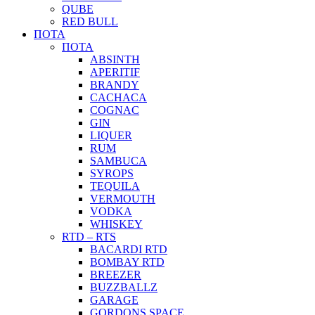
QUBE
RED BULL
ΠΟΤΑ
ΠΟΤΑ
ABSINTH
APERITIF
BRANDY
CACHACA
COGNAC
GIN
LIQUER
RUM
SAMBUCA
SYROPS
TEQUILA
VERMOUTH
VODKA
WHISKEY
RTD – RTS
BACARDI RTD
BOMBAY RTD
BREEZER
BUZZBALLZ
GARAGE
GORDONS SPACE