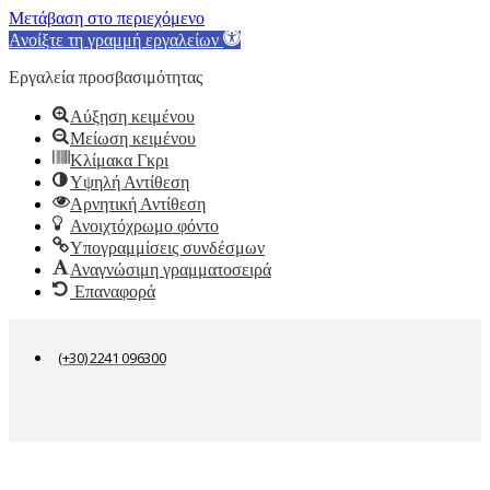
Μετάβαση στο περιεχόμενο
Ανοίξτε τη γραμμή εργαλείων
Εργαλεία προσβασιμότητας
Αύξηση κειμένου
Μείωση κειμένου
Κλίμακα Γκρι
Υψηλή Αντίθεση
Αρνητική Αντίθεση
Ανοιχτόχρωμο φόντο
Υπογραμμίσεις συνδέσμων
Αναγνώσιμη γραμματοσειρά
Επαναφορά
(+30) 2241 096300