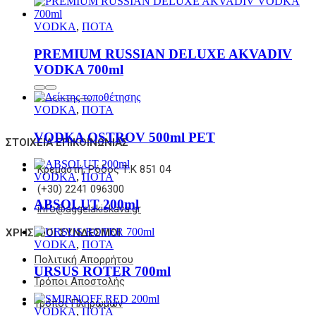
VODKA
,
ΠΟΤΑ
PREMIUM RUSSIAN DELUXE AKVADIV
VODKA 700ml
VODKA
,
ΠΟΤΑ
VODKA OSTROV 500ml PET
ΣΤΟΙΧΕΊΑ ΕΠΙΚΟΙΝΩΝΊΑΣ
Κρεμαστή, Ρόδος Τ.Κ 851 04
VODKA
,
ΠΟΤΑ
(+30) 2241 096300
ABSOLUT 200ml
info@aggelakiskava.gr
ΧΡΗΣΙΜΟΙ ΣΥΝΔΕΣΜΟΙ
VODKA
,
ΠΟΤΑ
Πολιτική Απορρήτου
URSUS ROTER 700ml
Τρόποι Αποστολής
Τρόποι Πληρωμών
VODKA
,
ΠΟΤΑ