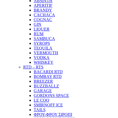
ABSINTH
APERITIF
BRANDY
CACHACA
COGNAC
GIN
LIQUER
RUM
SAMBUCA
SYROPS
TEQUILA
VERMOUTH
VODKA
WHISKEY
RTD – RTS
BACARDI RTD
BOMBAY RTD
BREEZER
BUZZBALLZ
GARAGE
GORDONS SPACE
LE COQ
SMIRNOFF ICE
TAILS
ΦΡΟΥ-ΦΡΟΥ ΣΙΡΟΠΙ