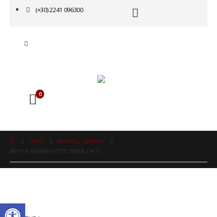
(+30) 2241 096300
0
SHOP
ΜΠΥΡΕΣ
,
ΝΥΜΦΗ
ΜΠΥΡΑ ΝΥΜΦΗ ΚΟΥΤΊ 500ML (3+1)
Ανοίξτε τη γραμμή εργαλείω