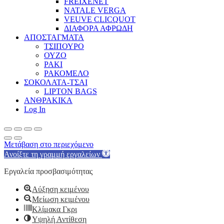
FREIXENET
NATALE VERGA
VEUVE CLICQUOT
ΔΙΑΦΟΡΑ ΑΦΡΩΔΗ
ΑΠΟΣΤΑΓΜΑΤΑ
ΤΣΙΠΟΥΡΟ
ΟΥΖΟ
ΡΑΚΙ
ΡΑΚΟΜΕΛΟ
ΣΟΚΟΛΑΤΑ-ΤΣΑΙ
LIPTON BAGS
ΑΝΘΡΑΚΙΚΑ
Log In
Μετάβαση στο περιεχόμενο
Ανοίξτε τη γραμμή εργαλείων
Εργαλεία προσβασιμότητας
Αύξηση κειμένου
Μείωση κειμένου
Κλίμακα Γκρι
Υψηλή Αντίθεση