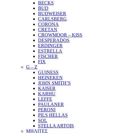
BECKS
BUD
BUDWEISER
CARLSBERG
CORONA
CRETAN
CROWMOOR – KISS
DESPERADOS
ERDINGER
ESTRELLA
FISCHER
FIX
G – Z
GUINESS
HEINEKEN
JOHN SMITH’S
KAISER
KARHU
LEFFE
PAULANER
PERONI
PILS HELLAS
SOL
STELLA ARTOIS
ΜΗΛΙΤΕΣ