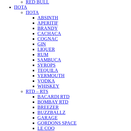
RED BULL
ΠΟΤΑ
ΠΟΤΑ
ABSINTH
APERITIF
BRANDY
CACHACA
COGNAC
GIN
LIQUER
RUM
SAMBUCA
SYROPS
TEQUILA
VERMOUTH
VODKA
WHISKEY
RTD – RTS
BACARDI RTD
BOMBAY RTD
BREEZER
BUZZBALLZ
GARAGE
GORDONS SPACE
LE COQ