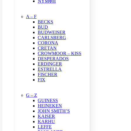
ΝΥΜΦΗ
A – F
BECKS
BUD
BUDWEISER
CARLSBERG
CORONA
CRETAN
CROWMOOR – KISS
DESPERADOS
ERDINGER
ESTRELLA
FISCHER
FIX
G – Z
GUINESS
HEINEKEN
JOHN SMITH’S
KAISER
KARHU
LEFFE