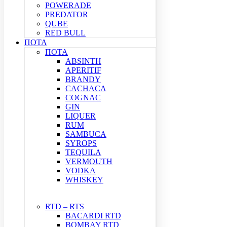
POWERADE
PREDATOR
QUBE
RED BULL
ΠΟΤΑ
ΠΟΤΑ
ABSINTH
APERITIF
BRANDY
CACHACA
COGNAC
GIN
LIQUER
RUM
SAMBUCA
SYROPS
TEQUILA
VERMOUTH
VODKA
WHISKEY
RTD – RTS
BACARDI RTD
BOMBAY RTD