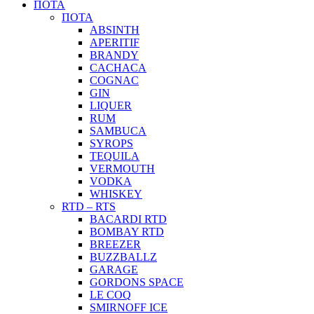
ΠΟΤΑ
ΠΟΤΑ
ABSINTH
APERITIF
BRANDY
CACHACA
COGNAC
GIN
LIQUER
RUM
SAMBUCA
SYROPS
TEQUILA
VERMOUTH
VODKA
WHISKEY
RTD – RTS
BACARDI RTD
BOMBAY RTD
BREEZER
BUZZBALLZ
GARAGE
GORDONS SPACE
LE COQ
SMIRNOFF ICE