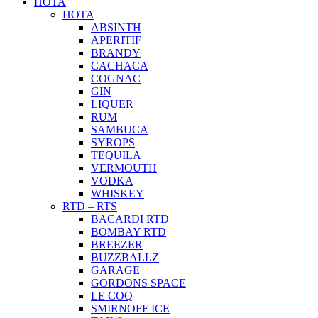
ΠΟΤΑ
ΠΟΤΑ
ABSINTH
APERITIF
BRANDY
CACHACA
COGNAC
GIN
LIQUER
RUM
SAMBUCA
SYROPS
TEQUILA
VERMOUTH
VODKA
WHISKEY
RTD – RTS
BACARDI RTD
BOMBAY RTD
BREEZER
BUZZBALLZ
GARAGE
GORDONS SPACE
LE COQ
SMIRNOFF ICE