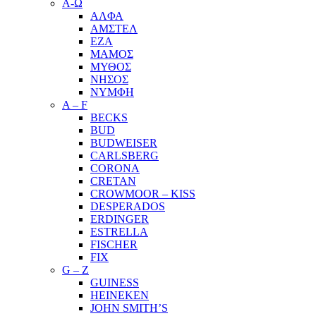
Α-Ω
ΑΛΦΑ
ΑΜΣΤΕΛ
ΕΖΑ
ΜΑΜΟΣ
ΜΥΘΟΣ
ΝΗΣΟΣ
ΝΥΜΦΗ
A – F
BECKS
BUD
BUDWEISER
CARLSBERG
CORONA
CRETAN
CROWMOOR – KISS
DESPERADOS
ERDINGER
ESTRELLA
FISCHER
FIX
G – Z
GUINESS
HEINEKEN
JOHN SMITH’S