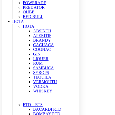
POWERADE
PREDATOR
QUBE
RED BULL
ΠΟΤΑ
ΠΟΤΑ
ABSINTH
APERITIF
BRANDY
CACHACA
COGNAC
GIN
LIQUER
RUM
SAMBUCA
SYROPS
TEQUILA
VERMOUTH
VODKA
WHISKEY
RTD – RTS
BACARDI RTD
BOMBAY RTD