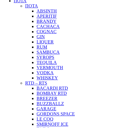
ΠΟΤΑ
ΠΟΤΑ
ABSINTH
APERITIF
BRANDY
CACHACA
COGNAC
GIN
LIQUER
RUM
SAMBUCA
SYROPS
TEQUILA
VERMOUTH
VODKA
WHISKEY
RTD – RTS
BACARDI RTD
BOMBAY RTD
BREEZER
BUZZBALLZ
GARAGE
GORDONS SPACE
LE COQ
SMIRNOFF ICE