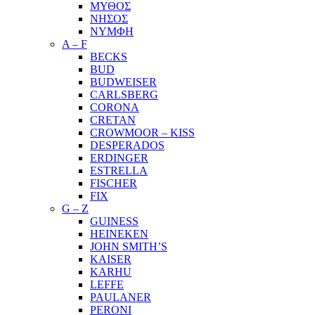
ΜΥΘΟΣ
ΝΗΣΟΣ
ΝΥΜΦΗ
A – F
BECKS
BUD
BUDWEISER
CARLSBERG
CORONA
CRETAN
CROWMOOR – KISS
DESPERADOS
ERDINGER
ESTRELLA
FISCHER
FIX
G – Z
GUINESS
HEINEKEN
JOHN SMITH’S
KAISER
KARHU
LEFFE
PAULANER
PERONI