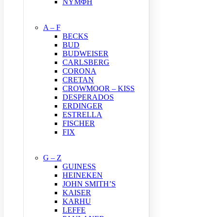
ΝΥΜΦΗ
A – F
BECKS
BUD
BUDWEISER
CARLSBERG
CORONA
CRETAN
CROWMOOR – KISS
DESPERADOS
ERDINGER
ESTRELLA
FISCHER
FIX
G – Z
GUINESS
HEINEKEN
JOHN SMITH’S
KAISER
KARHU
LEFFE