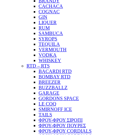
BRANDY
CACHACA
COGNAC
GIN
LIQUER
RUM
SAMBUCA
SYROPS
TEQUILA
VERMOUTH
VODKA
WHISKEY
RTD – RTS
BACARDI RTD
BOMBAY RTD
BREEZER
BUZZBALLZ
GARAGE
GORDONS SPACE
LE COQ
SMIRNOFF ICE
TAILS
ΦΡΟΥ-ΦΡΟΥ ΣΙΡΟΠΙ
ΦΡΟΥ-ΦΡΟΥ ΠΟΥΡΕΣ
ΦΡΟΥ-ΦΡΟΥ CORDIALS