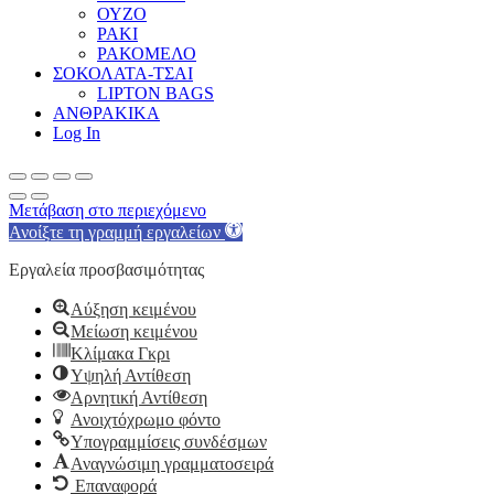
ΟΥΖΟ
ΡΑΚΙ
ΡΑΚΟΜΕΛΟ
ΣΟΚΟΛΑΤΑ-ΤΣΑΙ
LIPTON BAGS
ΑΝΘΡΑΚΙΚΑ
Log In
Μετάβαση στο περιεχόμενο
Ανοίξτε τη γραμμή εργαλείων
Εργαλεία προσβασιμότητας
Αύξηση κειμένου
Μείωση κειμένου
Κλίμακα Γκρι
Υψηλή Αντίθεση
Αρνητική Αντίθεση
Ανοιχτόχρωμο φόντο
Υπογραμμίσεις συνδέσμων
Αναγνώσιμη γραμματοσειρά
Επαναφορά