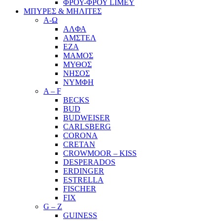
ΦΡΟΥ-ΦΡΟΥ LIMEY
ΜΠΥΡΕΣ & ΜΗΛΙΤΕΣ
Α-Ω
ΑΛΦΑ
ΑΜΣΤΕΛ
ΕΖΑ
ΜΑΜΟΣ
ΜΥΘΟΣ
ΝΗΣΟΣ
ΝΥΜΦΗ
A – F
BECKS
BUD
BUDWEISER
CARLSBERG
CORONA
CRETAN
CROWMOOR – KISS
DESPERADOS
ERDINGER
ESTRELLA
FISCHER
FIX
G – Z
GUINESS