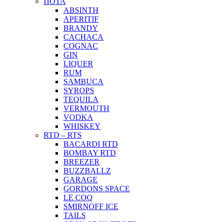
ΠΟΤΑ
ABSINTH
APERITIF
BRANDY
CACHACA
COGNAC
GIN
LIQUER
RUM
SAMBUCA
SYROPS
TEQUILA
VERMOUTH
VODKA
WHISKEY
RTD – RTS
BACARDI RTD
BOMBAY RTD
BREEZER
BUZZBALLZ
GARAGE
GORDONS SPACE
LE COQ
SMIRNOFF ICE
TAILS