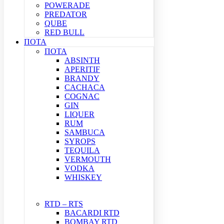
POWERADE
PREDATOR
QUBE
RED BULL
ΠΟΤΑ
ΠΟΤΑ
ABSINTH
APERITIF
BRANDY
CACHACA
COGNAC
GIN
LIQUER
RUM
SAMBUCA
SYROPS
TEQUILA
VERMOUTH
VODKA
WHISKEY
RTD – RTS
BACARDI RTD
BOMBAY RTD