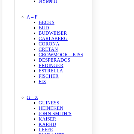
ΝΥΜΦΗ
A – F
BECKS
BUD
BUDWEISER
CARLSBERG
CORONA
CRETAN
CROWMOOR – KISS
DESPERADOS
ERDINGER
ESTRELLA
FISCHER
FIX
G – Z
GUINESS
HEINEKEN
JOHN SMITH’S
KAISER
KARHU
LEFFE