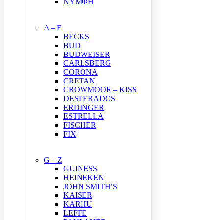
ΝΥΜΦΗ
A – F
BECKS
BUD
BUDWEISER
CARLSBERG
CORONA
CRETAN
CROWMOOR – KISS
DESPERADOS
ERDINGER
ESTRELLA
FISCHER
FIX
G – Z
GUINESS
HEINEKEN
JOHN SMITH’S
KAISER
KARHU
LEFFE