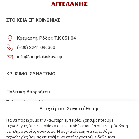
ΣΤΟΙΧΕΊΑ ΕΠΙΚΟΙΝΩΝΊΑΣ
Κρεμαστή, Ρόδος Τ.Κ 851 04
(+30) 2241 096300
info@aggelakiskava.gr
ΧΡΗΣΙΜΟΙ ΣΥΝΔΕΣΜΟΙ
Πολιτική Απορρήτου
Τρόποι Αποστολής
Διαχείριση Συγκατάθεσης
Τρόποι Πληρωμών
Για να παρέχουμε την καλύτερη εμπειρία, χρησιμοποιούμε
Πολιτική Επιστροφών / Ακυρώσεων
τεχνολογίες όπως cookies για την αποθήκευση ή/και την πρόσβαση
σε πληροφορίες συσκευών. Η συγκατάθεση για τις εν λόγω
Πολιτική Cookies
τεχνολογίες θα μας επιτρέψει να επεξεργαστούμε δεδομένα