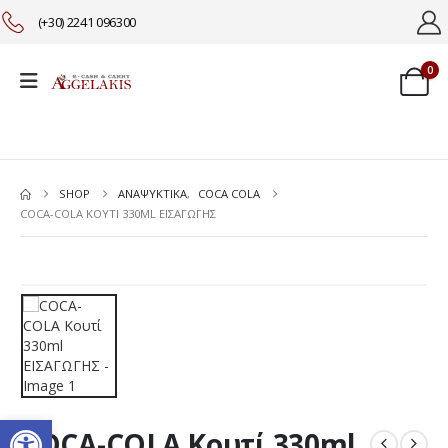
(+30) 2241 096300
0
SHOP
ΑΝΑΨΥΚΤΙΚΑ
,
COCA COLA
COCA-COLA ΚΟΥΤΊ 330ML ΕΙΣΑΓΩΓΗΣ
Ανοίξτε τη γραμμή εργαλείω
COCA-COLA Κουτί 330ml