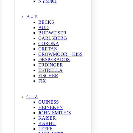
ΝΥΜΦΗ
A – F
BECKS
BUD
BUDWEISER
CARLSBERG
CORONA
CRETAN
CROWMOOR – KISS
DESPERADOS
ERDINGER
ESTRELLA
FISCHER
FIX
G – Z
GUINESS
HEINEKEN
JOHN SMITH’S
KAISER
KARHU
LEFFE