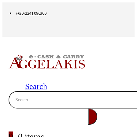
(+30) 2241 096300
Search
0
0 items