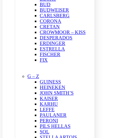
BUD
BUDWEISER
CARLSBERG
CORONA
CRETAN
CROWMOOR – KISS
DESPERADOS
ERDINGER
ESTRELLA
FISCHER
FIX
G – Z
GUINESS
HEINEKEN
JOHN SMITH’S
KAISER
KARHU
LEFFE
PAULANER
PERONI
PILS HELLAS
SOL
STELLA ARTOIS