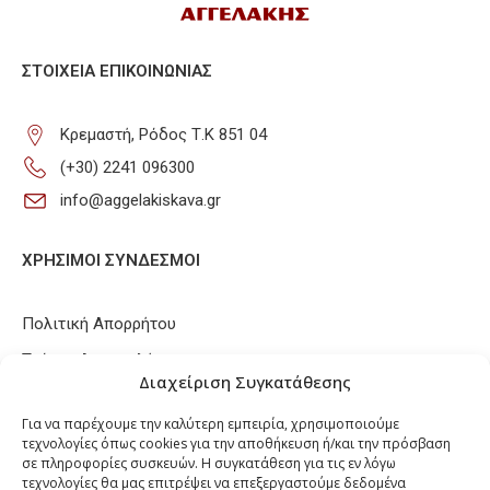
ΣΤΟΙΧΕΊΑ ΕΠΙΚΟΙΝΩΝΊΑΣ
Κρεμαστή, Ρόδος Τ.Κ 851 04
(+30) 2241 096300
info@aggelakiskava.gr
ΧΡΗΣΙΜΟΙ ΣΥΝΔΕΣΜΟΙ
Πολιτική Απορρήτου
Τρόποι Αποστολής
Διαχείριση Συγκατάθεσης
Τρόποι Πληρωμών
Για να παρέχουμε την καλύτερη εμπειρία, χρησιμοποιούμε
Πολιτική Επιστροφών / Ακυρώσεων
τεχνολογίες όπως cookies για την αποθήκευση ή/και την πρόσβαση
σε πληροφορίες συσκευών. Η συγκατάθεση για τις εν λόγω
Πολιτική Cookies
τεχνολογίες θα μας επιτρέψει να επεξεργαστούμε δεδομένα