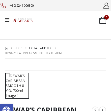
(+30) 2241 096300
0
SHOP
ΠΟΤΑ
,
WHISKEY
DEWAR’S CARIBBEAN SMOOTH 8 Y.O. 700ML
Ανοίξτε τη γραμμή εργαλείω
DEWAR’S CARIBBEAN