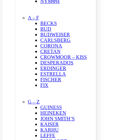
ΝΥΜΦΗ
A – F
BECKS
BUD
BUDWEISER
CARLSBERG
CORONA
CRETAN
CROWMOOR – KISS
DESPERADOS
ERDINGER
ESTRELLA
FISCHER
FIX
G – Z
GUINESS
HEINEKEN
JOHN SMITH’S
KAISER
KARHU
LEFFE