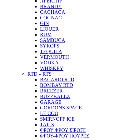
APERITIF
BRANDY
CACHACA
COGNAC
GIN
LIQUER
RUM
SAMBUCA
SYROPS
TEQUILA
VERMOUTH
VODKA
WHISKEY
RTD – RTS
BACARDI RTD
BOMBAY RTD
BREEZER
BUZZBALLZ
GARAGE
GORDONS SPACE
LE COQ
SMIRNOFF ICE
TAILS
ΦΡΟΥ-ΦΡΟΥ ΣΙΡΟΠΙ
ΦΡΟΥ-ΦΡΟΥ ΠΟΥΡΕΣ