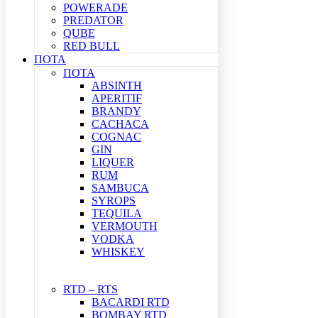
POWERADE
PREDATOR
QUBE
RED BULL
ΠΟΤΑ
ΠΟΤΑ
ABSINTH
APERITIF
BRANDY
CACHACA
COGNAC
GIN
LIQUER
RUM
SAMBUCA
SYROPS
TEQUILA
VERMOUTH
VODKA
WHISKEY
RTD – RTS
BACARDI RTD
BOMBAY RTD