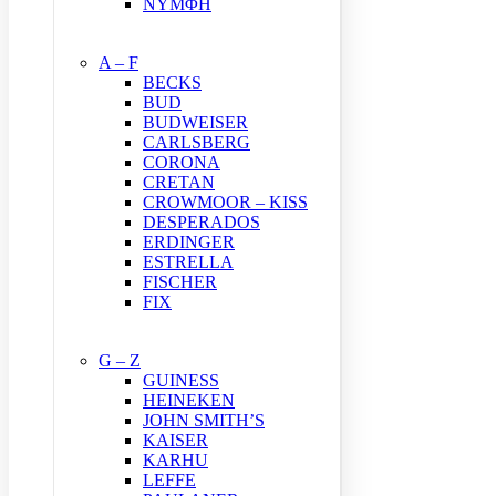
ΝΥΜΦΗ
A – F
BECKS
BUD
BUDWEISER
CARLSBERG
CORONA
CRETAN
CROWMOOR – KISS
DESPERADOS
ERDINGER
ESTRELLA
FISCHER
FIX
G – Z
GUINESS
HEINEKEN
JOHN SMITH’S
KAISER
KARHU
LEFFE