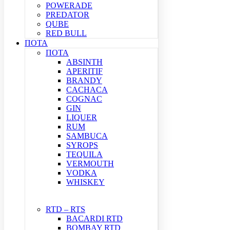
POWERADE
PREDATOR
QUBE
RED BULL
ΠΟΤΑ
ΠΟΤΑ
ABSINTH
APERITIF
BRANDY
CACHACA
COGNAC
GIN
LIQUER
RUM
SAMBUCA
SYROPS
TEQUILA
VERMOUTH
VODKA
WHISKEY
RTD – RTS
BACARDI RTD
BOMBAY RTD