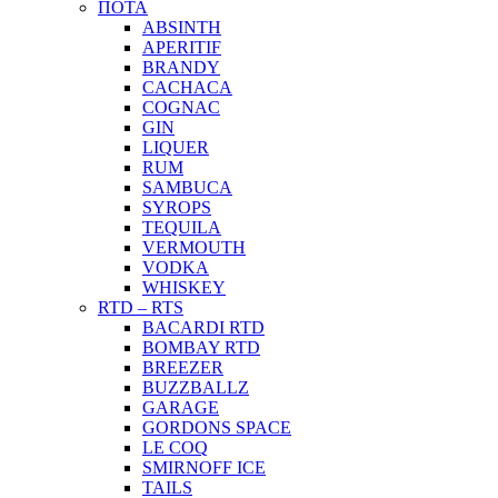
ΠΟΤΑ
ABSINTH
APERITIF
BRANDY
CACHACA
COGNAC
GIN
LIQUER
RUM
SAMBUCA
SYROPS
TEQUILA
VERMOUTH
VODKA
WHISKEY
RTD – RTS
BACARDI RTD
BOMBAY RTD
BREEZER
BUZZBALLZ
GARAGE
GORDONS SPACE
LE COQ
SMIRNOFF ICE
TAILS